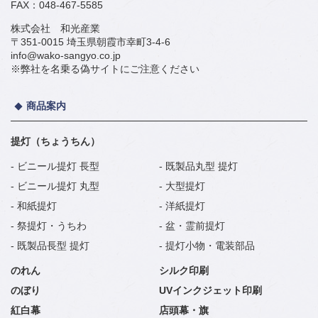
FAX：048-467-5585
株式会社 和光産業
〒351-0015 埼玉県朝霞市幸町3-4-6
info@wako-sangyo.co.jp
※弊社を名乗る偽サイトにご注意ください
商品案内
提灯（ちょうちん）
ビニール提灯 長型
既製品丸型 提灯
ビニール提灯 丸型
大型提灯
和紙提灯
洋紙提灯
祭提灯・うちわ
盆・霊前提灯
既製品長型 提灯
提灯小物・電装部品
のれん
シルク印刷
のぼり
UVインクジェット印刷
紅白幕
店頭幕・旗