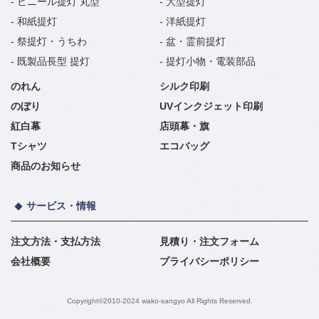
ビニール提灯 丸型
大型提灯
和紙提灯
洋紙提灯
祭提灯・うちわ
盆・霊前提灯
既製品長型 提灯
提灯小物・電装部品
のれん
シルク印刷
のぼり
UVインクジェット印刷
紅白幕
店頭幕・旗
Tシャツ
エコバッグ
商品のお知らせ
サービス・情報
注文方法・支払方法
見積り・注文フォーム
会社概要
プライバシーポリシー
Copyright©2010-2024 wako-sangyo All Rights Reserved.